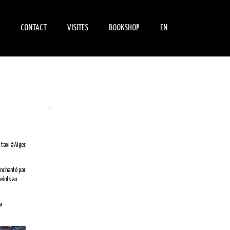
CONTACT
VISITES
BOOKSHOP
EN
NEMENTS
FIND US
INFORMATIONS
BOOKS
PRATIQUES
S
PARLE DE NOUS
DVDS
INDIVIDUAL VISIT
.
SCHOOL GROUPS VISITS
ADULT GROUPS VISITS
taxi à Alger,
PEDAGOGY
enchanté par
peints au
a