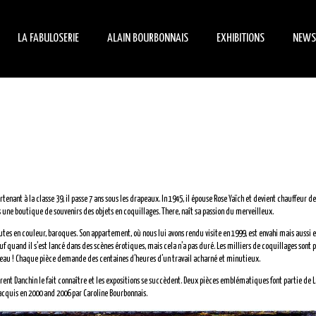
LA FABULOSERIE
ALAIN BOURBONNAIS
EXHIBITIONS
NEWS
HISTORY
BIOGRAPHY
MANIFESTATIONS
ÉVÉ
HORS-LES-NORMES ART
ARCHITECT
TEMPORARY EXHIBITION
ON 
THE MUSEUM-HOUSE
CREATOR
THE INHABITED GARDEN
COLLECTOR
enant à la classe 39, il passe 7 ans sous les drapeaux. In 1945, il épouse Rose Yaïch et devient chauffeur de 
PETIT PIERRE ET SON
ns une boutique de souvenirs des objets en coquillages. There, naît sa passion du merveilleux.
MANÈGE
tes en couleur, baroques. Son appartement, où nous lui avons rendu visite en 1999, est envahi mais aussi 
 quand il s’est lancé dans des scènes érotiques, mais cela n’a pas duré. Les milliers de coquillages sont 
st beau ! Chaque pièce demande des centaines d’heures d’un travail acharné et minutieux.
urent Danchin le fait connaître et les expositions se succèdent. Deux pièces emblématiques font partie de L
 acquis en 2000 and 2006 par Caroline Bourbonnais.