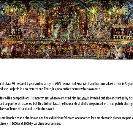
 of class 39, he spent 7 years in the army. In 1945, he married Rose Yaïch and became a taxi driver in Algier
ed shell objects in a souvenir store. There, his passion for the marvelous was born.
airy-like compositions. His apartment, where we visited him in 1999, is invaded but also enchanted by his
 to paint erotic scenes, but this did not last. The thousands of shells are painted with nail polish, the ligh
undreds of hours of hard and meticulous work.
 Laurent Danchin made him known and the exhibitions followed one another. Two emblematic pieces are part o
ctively in 2000 and 2006 by Caroline Bourbonnais.