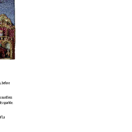
s, before
 countless
ts sparkle.
f La