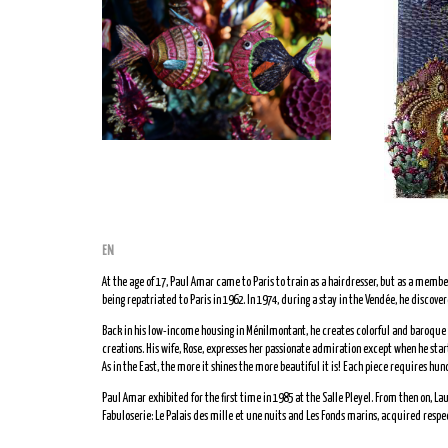
EN
At the age of 17, Paul Amar came to Paris to train as a hairdresser, but as a member
being repatriated to Paris in 1962. In 1974, during a stay in the Vendée, he discover
Back in his low-income housing in Ménilmontant, he creates colorful and baroque f
creations. His wife, Rose, expresses her passionate admiration except when he started
As in the East, the more it shines the more beautiful it is! Each piece requires h
Paul Amar exhibited for the first time in 1985 at the Salle Pleyel. From then on,
Fabuloserie: Le Palais des mille et une nuits and Les Fonds marins, acquired respe