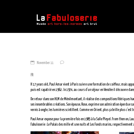
November 11
FR
H 17 years old, Paul Amar vient à Paris suivre une formation de coiffeur, mais appart
puis est rapatrié en 1962 . In 1974, au cours d’un séjour en Vendée il découvre da
De retour dans son HLM de Ménilmontant, il réalise des compositions féériques hau
ses innombrables créations. Son épouse, Rose, exprime son admiration éperdue sauf
vernis à ongle, les lumières scintillent. Comme en Orient, plus ça brille plus c’e
Paul Amar expose pour la première fois en 1985 à la Salle Pleyel. From then on, La
Fabuloserie : Le Palais des mille et une nuits et Les Fonds marins, respectivement