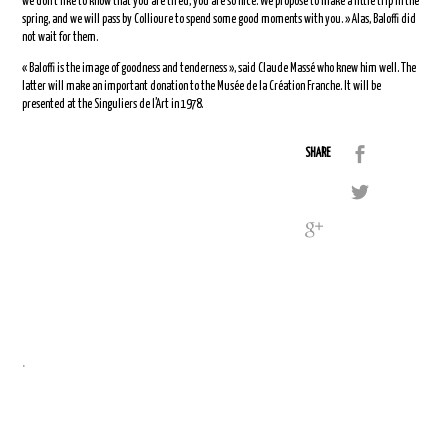
we don’t like to know that you are tired, you are so nice. We propose to make a little trip in the
spring, and we will pass by Collioure to spend some good moments with you. » Alas, Baloffi did
not wait for them.
« Baloffi is the image of goodness and tenderness », said Claude Massé who knew him well. The
latter will make an important donation to the Musée de la Création Franche. It will be
presented at the Singuliers de l’Art in 1978.
SHARE
.