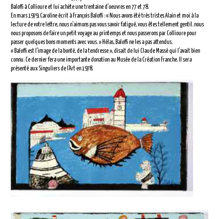
Baloffi à Collioure et lui achète une trentaine d’oeuvres en 77 et 78.
En mars 1979, Caroline écrit à François Baloffi : « Nous avons été très tristes Alain et moi à la
lecture de votre lettre, nous n’aimons pas vous savoir fatigué, vous êtes tellement gentil. nous
nous proposons de faire un petit voyage au printemps et nous passerons par Collioure pour
passer quelques bons moments avec vous. » Hélas, Baloffi ne les a pas attendus.
« Baloffi est l’image de la bonté, de la tendresse », disait de lui Claude Massé qui l’avait bien
connu. Ce dernier fera une importante donation au Musée de la Création Franche. Il sera
présenté aux Singuliers de l’Art en 1978.