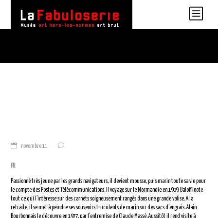
novembre 11
FR
Passionné très jeune par les grands navigateurs, il devient mousse, puis marin toute sa vie pour
le compte des Postes et Télécommunications. Il voyage sur le Normandie en 1909. Baloffi note
tout ce qui l’intéresse sur des carnets soigneusement rangés dans une grande valise. A la
retraite, il se met à peindre ses souvenirs truculents de marin sur des sacs d’engrais. Alain
Bourbonnais le découvre en 1977, par l’entremise de Claude Massé. Aussitôt il rend visite à