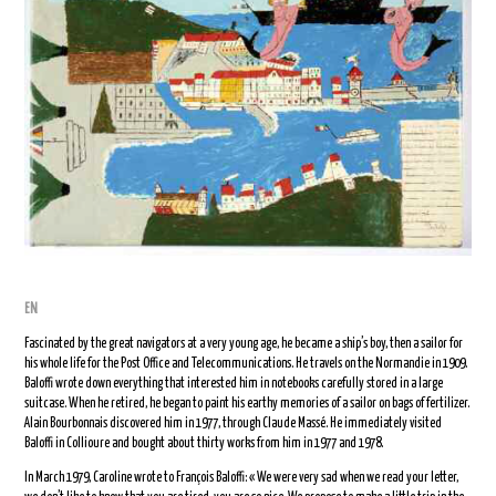
EN
Fascinated by the great navigators at a very young age, he became a ship’s boy, then a sailor for
his whole life for the Post Office and Telecommunications. He travels on the Normandie in 1909.
Baloffi wrote down everything that interested him in notebooks carefully stored in a large
suitcase. When he retired, he began to paint his earthy memories of a sailor on bags of fertilizer.
Alain Bourbonnais discovered him in 1977, through Claude Massé. He immediately visited
Baloffi in Collioure and bought about thirty works from him in 1977 and 1978.
In March 1979, Caroline wrote to François Baloffi: « We were very sad when we read your letter,