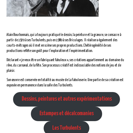
Alain Bourbonnais, qui a toujours pratiqué le dessin, la peinture et la gravure, se consacre à
partir de 1970 à ses Turbulents, puis en 1980 à ses Briculages. Il réalisera également des
courts-métrages où il met en scène ses propres productions. L’hétérogénéité de ses
productions reflète son goût pour l’exploration et l’expérimentation.
Déclarant « je veux être un fabriquant fabuleux », ses créations appartiennent au domaine du
rêve, du carnaval, de la fête. Son processus créatif est indissociable des notions de jeu et de
plaisir.
Son œuvre est conservée en totalité au musée de La Fabuloserie. Une partie de sa création est
exposée en permanence dans la salle des Turbulents.
Dessins, peintures et autres expérimentations
Estampes et décalcomanies
Les Turbulents