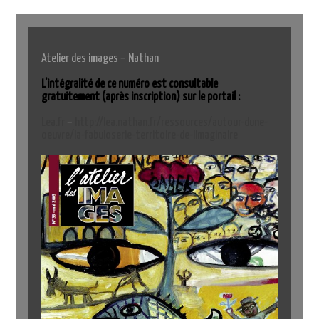
Atelier des images – Nathan
L’intégralité de ce numéro est consultable
gratuitement (après inscription) sur le portail :
Lea.fr
–
http://lea.nathan.fr/ressources/autour-dune-
oeuvre/la-fabuloserie-territoire-de-limaginaire