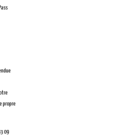
Pass
rendue
otre
e propre
43 09