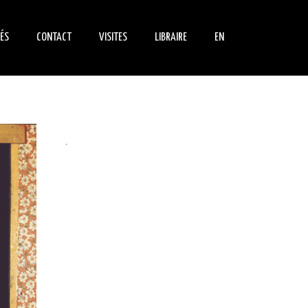
ÉS
CONTACT
VISITES
LIBRAIRE
EN
ENTS
NOUS TROUVER
INFORMATIONS
LIVRES
PRATIQUES
LE DE NOUS
DVD
VISITE INDIVIDUELLE
.
RÉSERVATION GROUPES
SCOLAIRES
RÉSERVATION GROUPES
ADULTES
PÉDAGOGIE