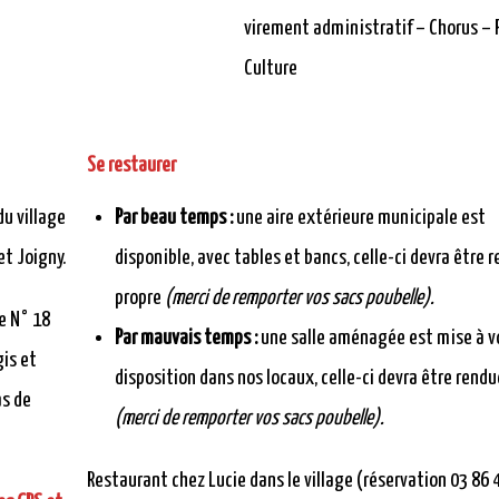
virement administratif – Chorus – 
Culture
Se restaurer
du village
Par beau temps :
une aire extérieure municipale est
et Joigny.
disponible, avec tables et bancs, celle-ci devra être 
propre
(merci de remporter vos sacs poubelle).
ie N° 18
Par mauvais temps :
une salle aménagée est mise à v
gis et
disposition dans nos locaux, celle-ci devra être rendu
as de
(merci de remporter vos sacs poubelle).
Restaurant chez Lucie dans le village (réservation 03 86 