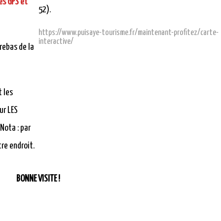
es GPS et
52).
https://www.puisaye-tourisme.fr/maintenant-profitez/carte-
interactive/
rebas de la
 les
ur LES
Nota : par
tre endroit.
BONNE VISITE !