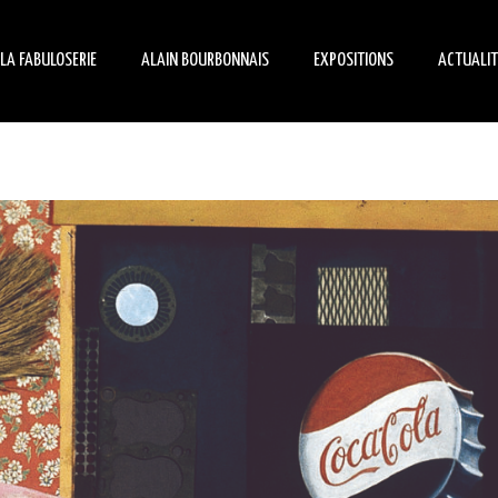
LA FABULOSERIE
ALAIN BOURBONNAIS
EXPOSITIONS
ACTUALIT
HISTORIQUE
BIOGRAPHIE
MANIFESTATIONS
ÉVÉNEM
L’ART HORS-LES-NORMES
ARCHITECTE
EXPOSITIONS
ON PAR
TEMPORAIRES
LA MAISON MUSÉE
CRÉATEUR
LE JARDIN HABITÉ
COLLECTIONNEUR
PETIT PIERRE ET SON
MANÈGE