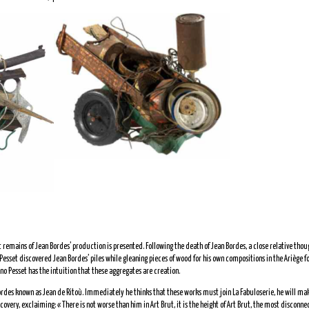
 remains of Jean Bordes’ production is presented. Following the death of Jean Bordes, a close relative thou
Pesset discovered Jean Bordes’ piles while gleaning pieces of wood for his own compositions in the Ariège fo
no Pesset has the intuition that these aggregates are creation.
rdes known as Jean de Ritoù. Immediately he thinks that these works must join La Fabuloserie, he will make
overy, exclaiming: « There is not worse than him in Art Brut, it is the height of Art Brut, the most disconne