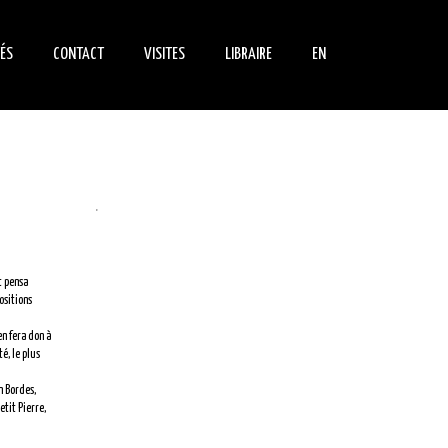
ÉS
CONTACT
VISITES
LIBRAIRE
EN
ENTS
NOUS TROUVER
INFORMATIONS
LIVRES
PRATIQUES
LE DE NOUS
DVD
VISITE INDIVIDUELLE
.
RÉSERVATION GROUPES
SCOLAIRES
t pensa
RÉSERVATION GROUPES
ositions
ADULTES
en fera don à
PÉDAGOGIE
é, le plus
n Bordes,
etit Pierre,