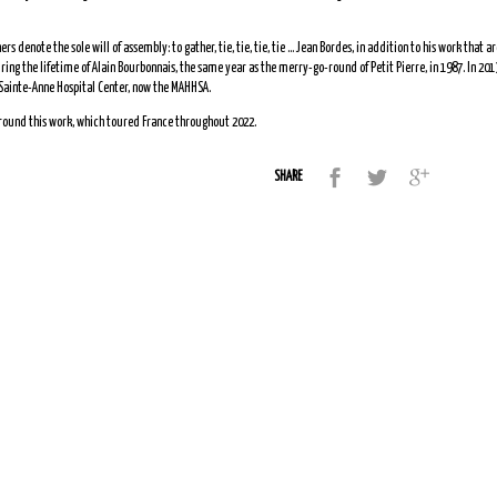
 denote the sole will of assembly: to gather, tie, tie, tie, tie … Jean Bordes, in addition to his work that a
uring the lifetime of Alain Bourbonnais, the same year as the merry-go-round of Petit Pierre, in 1987. In 201
 Sainte-Anne Hospital Center, now the MAHHSA.
round this work, which toured France throughout 2022.
SHARE