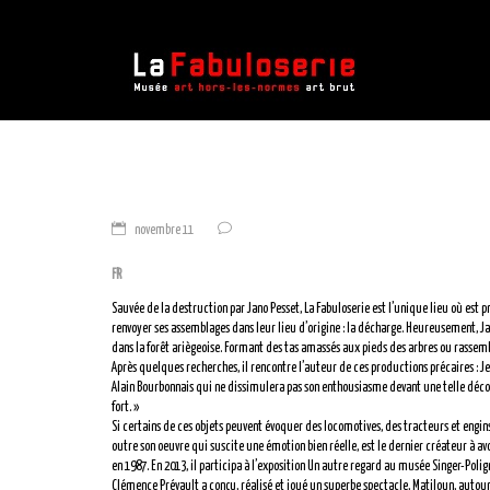
novembre 11
FR
Sauvée de la destruction par Jano Pesset, La Fabuloserie est l’unique lieu où est 
renvoyer ses assemblages dans leur lieu d’origine : la décharge. Heureusement, J
dans la forêt ariègeoise. Formant des tas amassés aux pieds des arbres ou rassembl
Après quelques recherches, il rencontre l’auteur de ces productions précaires : J
Alain Bourbonnais qui ne dissimulera pas son enthousiasme devant une telle découve
fort. »
Si certains de ces objets peuvent évoquer des locomotives, des tracteurs et engins d
outre son oeuvre qui suscite une émotion bien réelle, est le dernier créateur à av
en 1987. En 2013, il participa à l’exposition Un autre regard au musée Singer-Pol
Clémence Prévault a conçu, réalisé et joué un superbe spectacle, Matiloun, autour