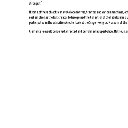
strongest.”
If some of these objects can evoke locomotives, tractors and various machines, others
real emotion, is the last creator to have joined the Collection of the Fabuloserie d
participated in the exhibition Another Look at the Singer-Polignac Museum at the
Clémence Prévault conceived, directed and performed a superb show, Matiloun, a