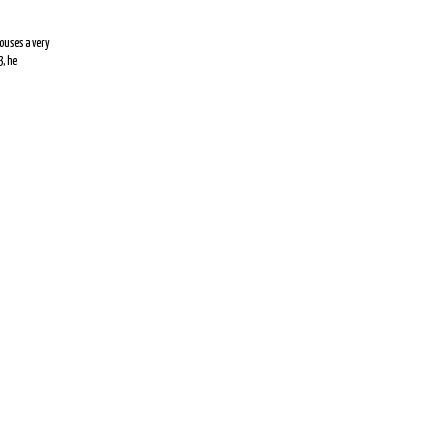
rouses a very
3, he