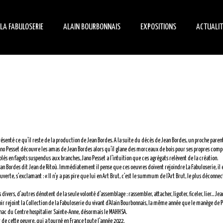
LA FABULOSERIE
ALAIN BOURBONNAIS
EXPOSITIONS
ACTUALIT
HISTORIQUE
BIOGRAPHIE
MANIFESTATIONS
ÉVÉNEM
L’ART HORS-LES-NORMES
ARCHITECTE
EXPOSITIONS
ON PAR
TEMPORAIRES
LA MAISON MUSÉE
CRÉATEUR
LE JARDIN HABITÉ
COLLECTIONNEUR
présenté ce qu’il reste de la production de Jean Bordes. A la suite du décès de Jean Bordes, un proche paren
PETIT PIERRE ET SON
ano Pesset découvre les amas de Jean Bordes alors qu’il glane des morceaux de bois pour ses propres comp
MANÈGE
és en fagots suspendus aux branches, Jano Pesset a l’intuition que ces agrégats relèvent de la création.
ean Bordes dit Jean de Ritoù. Immédiatement il pense que ces oeuvres doivent rejoindre La Fabuloserie, il 
rte, s’exclamant : « Il n’y a pas pire que lui en Art Brut, c’est le summum de l’Art Brut, le plus déconnect
ivers, d’autres dénotent de la seule volonté d’assemblage : rassembler, attacher, ligoter, ficeler, lier… Jea
oir rejoint la Collection de la Fabuloserie du vivant d’Alain Bourbonnais, la même année que le manège de P
ignac du Centre hospitalier Sainte-Anne, désormais le MAHHSA.
 de cette oeuvre, qui a tourné en France toute l’année 2022.