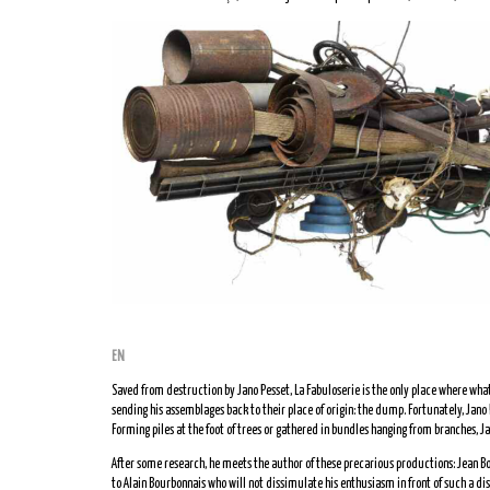
EN
Saved from destruction by Jano Pesset, La Fabuloserie is the only place where what
sending his assemblages back to their place of origin: the dump. Fortunately, Jano 
Forming piles at the foot of trees or gathered in bundles hanging from branches, Ja
After some research, he meets the author of these precarious productions: Jean Bo
to Alain Bourbonnais who will not dissimulate his enthusiasm in front of such a disc