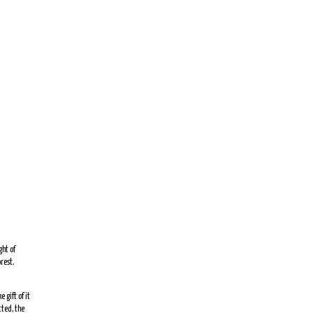
ght of
rest.
 gift of it
cted, the