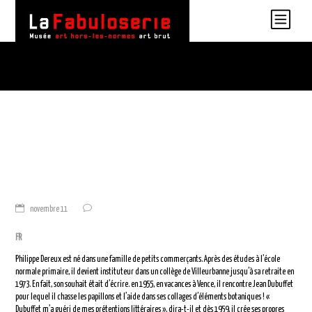
novembre 11
FR
Philippe Dereux est né dans une famille de petits commerçants. Après des études à l’école
normale primaire, il devient instituteur dans un collège de Villeurbanne jusqu’à sa retraite en
1973. En fait, son souhait était d’écrire. en 1955, en vacances à Vence, il rencontre Jean Dubuffet
pour lequel il chasse les papillons et l’aide dans ses collages d’éléments botaniques ! «
Dubuffet m’a guéri de mes prétentions littéraires », dira-t-il et dès 1959, il crée ses propres