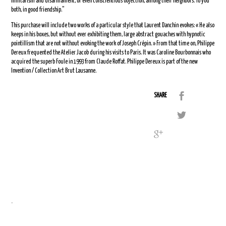
militarism and disarmament, or even conscientious objection, among their neighbors. To you
both, in good friendship.”
This purchase will include two works of a particular style that Laurent Danchin evokes: « He also
keeps in his boxes, but without ever exhibiting them, large abstract gouaches with hypnotic
pointillism that are not without evoking the work of Joseph Crépin. » From that time on, Philippe
Dereux frequented the Atelier Jacob during his visits to Paris. It was Caroline Bourbonnais who
acquired the superb Foule in 1993 from Claude Roffat. Philippe Dereux is part of the new
Invention / Collection Art Brut Lausanne.
SHARE
.