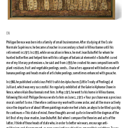
EN
Philippe Dereux was born into a family of small businessmen. After studying at the Ecole
Normale Supérieure, he became a teacher in a secondary school in Villeurbanne until his
retirement in 1973. In 1955, while on vacation in Vence, he met Jean Dubuffet for whom he
hunted butterflies and helped him with his collages of botanical elements! « Dubuffet cured
me of my literary pretensions », he said and from 1959, he created his own compositions with
plant residues, fruit and vegetable peelings, seeds… Characters appeared with bodies made of
banana peelings and heads made of artichoke peelings, sometimes enhanced with gouache.
In 1966, he published a delicious Petit traité des épluchures (Little Treaty of Peelings) at
Julliard, which was very successful. He regularly exhibited at the Galerie Alphonse Chave in
Vence, where Alain Bourbonnais met him. In May 1973, he went to his home in Villeurbanne,
following this visit Philippe Dereux wrote to him on June 1, 1973: « Your purchase was a precious
moral comfort to me. I therefore continue my work with a new ardor, and all the more actively
since the departure of about fifteen paintings made me feel a hole, an abyss to be filled quickly.
He continues: « This state of mind, these thoughts are not quite in line with the dogmas of the
Art Brut of my dear master, Jean Dubuffet. But when I compare the theories and acts of the
latter, I think of those heads of state who, in order to better win wars, encourage anti-