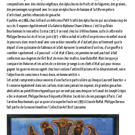
compositions avec des résidus végétaux, des épluchures de fruits et de légumes, des graines…
des personnages surgissent avec le corps en épluchure de banane et la tête en pelure
d’artichaut, parfois réhaussés de gouache.
Il publie, en 1966, chez Julliard un délicieux Petit traité des épluchures qui aura beaucoup de
succès. Il expose régulièrement à la Galerie Alphonse Chave à Vence, c’est là qu’Alain
Bourbonnais le rencontre. En mai 1973, il se rend chez lui à Villeurbanne, suite à cette visite
Philippe Dereux lui écrit le 1er juin 1973 : « Votre achat m’a été d’un précieux réconfort moral.
Je poursuis donc mon travail avec une ardeur nouvelle, et d’autant plus activement que le
départ d’une quinzaine de tableaux m’a fait éprouver la sensation d’un trou, d’un gouffre à
combler rapidement. » Il poursuit : « Cet état d’âme, ces pensées ne sont pas tout à fait
conformes aux dogmes de l’Art Brut de mon cher maître, Jean Dubuffet. Mais lorsque je
compare les théories et les actes de ce dernier je songe à ces chefs d’état qui pour mieux
gagner les guerres encouragent chez leurs voisins l’antimilitarisme et le désarmement, voire
l’objection de conscience. A vous deux, en bonne amitié. »
Cet achat comprendra deux oeuvres d’une facture particulière qu’évoque Laurent Danchin : «
Il conserve également dans ses cartons, mais sans jamais les exposer, de grandes gouaches
abstraites au pointillisme hypnotique qui ne sont pas sans évoquer le travail de Joseph Crépin.
» De ce moment, Philippe Dereux fréquenta l’Atelier Jacob lors de ses passages à Paris. C’est
Caroline Bourbonnais, qui acquerra la superbe Foule en 1993 à Claude Roffat. Philippe Dereux
fait partie de la neuve Invention / Collection Art Brut Lausanne.