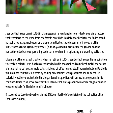
EN
Jean Bertholle was born in 1910 in Chamesson. After working for nearly forty years in a factory
that transformed the wood from the forests near Châtillon into shoe heels for the André brand,
he took a job as a gamekeeper on a property in Mantes-la-Jolie. A man of innovation, this
subscriber to the magazine Système D (a do-it-yourself magazine for the garden and the
house) invented various gardening tools to relieve him in his planting and weeding activities.
Like many other unusual creators, when he retired in 1974, Jean Bertholle used his imagination
to create a colorful world, often with the wind as his accomplice. From sheet metal and scraps
of material, he cut out animals: cats, chickens, giraffes, horses, etc. Progressively, Jean Bertholle
will animate this static universe by adding mechanisms with propellers and rudders. His
colorful weathervanes, installed in the garden of his pavilion, will amaze his neighbors. In his
constant desire to improve everyday life, Jean Berholle also produced a whole range of painted
wooden objects for the interior of his house.
Discovered by Caroline Bourbonnais in 1998, Jean Bertholle’s work joined the collection of La
Fabuloserie in 1999.
SHARE