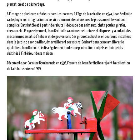
plantation et de désherbage.
A l’image de plusieurs créateurs hors-les-normes, à l’âge de la retraite, en 1974, Jean Bertholle
va déployer son imagination au service d’un monde coloré avec le plus souvent le vent pour
complice. Dans la tôle et à partir de rebuts il découpe des animaux : chats, poules, girafes,
chevaux etc. Progressivement, Jean Bertholle va animer cet univers statique en y ajoutant des
mécanismes assortis d’hélices et de gouvernails. Ses girouettes hautes en couleurs, installées
dans le jardin de son pavillon, émerveilleront ses voisins. Désirant sans cesse améliorer le
quotidien, Jean Berholle réalisa également toute une production d’objets en bois peints
destinés à l’intérieur de sa maison.
Découverte par Caroline Bourbonnais en 1998, l’œuvre de Jean Bertholle a rejoint la collection
de La Fabuloserie en 1999.