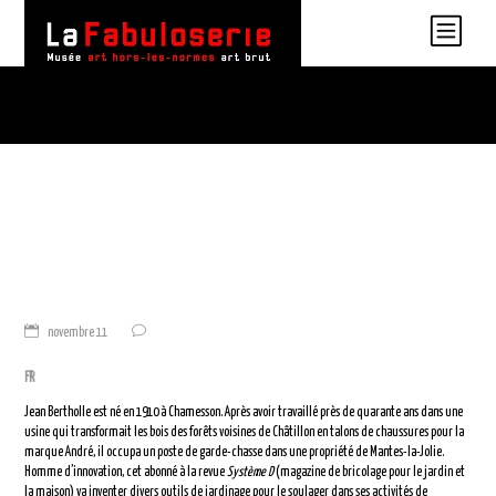
novembre 11
FR
Jean Bertholle est né en 1910 à Chamesson. Après avoir travaillé près de quarante ans dans une
usine qui transformait les bois des forêts voisines de Châtillon en talons de chaussures pour la
marque André, il occupa un poste de garde-chasse dans une propriété de Mantes-la-Jolie.
Homme d’innovation, cet abonné à la revue
Système D
(magazine de bricolage pour le jardin et
la maison) va inventer divers outils de jardinage pour le soulager dans ses activités de