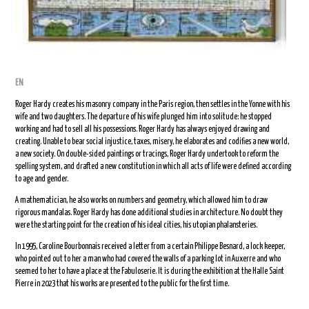
EN
Roger Hardy creates his masonry company in the Paris region, then settles in the Yonne with his
wife and two daughters. The departure of his wife plunged him into solitude: he stopped
working and had to sell all his possessions. Roger Hardy has always enjoyed drawing and
creating. Unable to bear social injustice, taxes, misery, he elaborates and codifies a new world,
a new society. On double-sided paintings or tracings, Roger Hardy undertook to reform the
spelling system, and drafted a new constitution in which all acts of life were defined according
to age and gender.
A mathematician, he also works on numbers and geometry, which allowed him to draw
rigorous mandalas. Roger Hardy has done additional studies in architecture. No doubt they
were the starting point for the creation of his ideal cities, his utopian phalansteries.
In 1995, Caroline Bourbonnais received a letter from a certain Philippe Besnard, a lock keeper,
who pointed out to her a man who had covered the walls of a parking lot in Auxerre and who
seemed to her to have a place at the Fabuloserie. It is during the exhibition at the Halle Saint
Pierre in 2023 that his works are presented to the public for the first time.