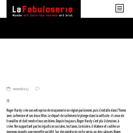
novembre 11
FR
Roger Hardy crée son entreprise de maçonnerie en région parisienne, puis s’installe dans l’Yonne
avec sa femme et ses deux filles. Le départ de sa femme le plonge dans la solitude : il cesse de
travailler et doit vendre tous ses biens. Depuis toujours, Roger Hardy s’est plu à dessiner, à
créer. Ne supportant pas les injustices sociales, les taxes, la misère, il élabore et codifie un
nouveau monde, une nouvelle société. Sur des peintures recto-verso, ou des calques, Roger