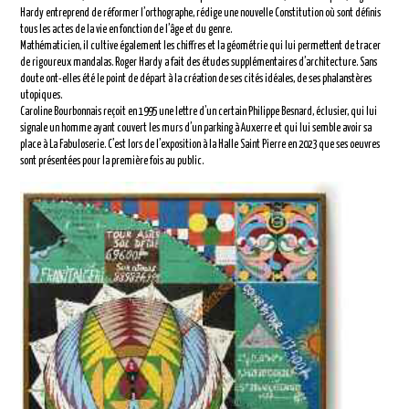
Hardy entreprend de réformer l’orthographe, rédige une nouvelle Constitution où sont définis
tous les actes de la vie en fonction de l’âge et du genre.
Mathématicien, il cultive également les chiffres et la géométrie qui lui permettent de tracer
de rigoureux mandalas. Roger Hardy a fait des études supplémentaires d’architecture. Sans
doute ont-elles été le point de départ à la création de ses cités idéales, de ses phalanstères
utopiques.
Caroline Bourbonnais reçoit en 1995 une lettre d’un certain Philippe Besnard, éclusier, qui lui
signale un homme ayant couvert les murs d’un parking à Auxerre et qui lui semble avoir sa
place à La Fabuloserie. C’est lors de l’exposition à la Halle Saint Pierre en 2023 que ses oeuvres
sont présentées pour la première fois au public.