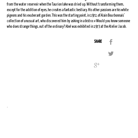
from the water reservoir when the Taurion lake was dried up. Without transforming them,
except for the addition of eyes, he creates a fantastic bestiary. His other passions are his white
pigeons and his exuberant garden. This was the starting point, in 1972, of Alain Bourbonnais’
collection of unusual art, who discovered him by asking in a bistro: « Would you know someone
who does strange things, out of the ordinary? Abel was exhibited in 1973 at the Atelier Jacob.
SHARE
.