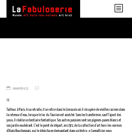
novembre 11
FR
Tailleur à Paris. A sa retraite, il se retire dans le Limousin où il récupère de vieilles racines dans
la retenue d’eau, lorsque le lac du Taurion est asséché. Sans les transformer, sauf l’ajout des
yeux, il réalise un bestiaire fantastique. Ses autres passions sont ses pigeons-paons blancs et
son jardin exubérant. C’est le point de départ, en 1972, de la collection d’art hors-les-normes
d’Alain Bourbonnais, qui le dénicha en demandant dans un bistro : « Connaîtriez-vous