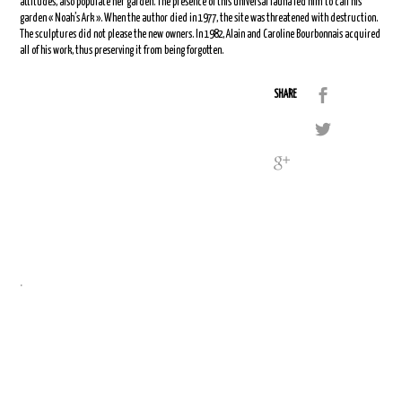
attitudes, also populate her garden. The presence of this universal fauna led him to call his
garden « Noah’s Ark ». When the author died in 1977, the site was threatened with destruction.
The sculptures did not please the new owners. In 1982, Alain and Caroline Bourbonnais acquired
all of his work, thus preserving it from being forgotten.
SHARE
.