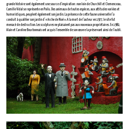
grande histoire sont également une source d’inspiration : non loin de Churchill et Clemenceau,
Camille Vidal se représente en Poilu. Des animaux de toutes espèces, aux attitudes variées et
humoristiques, peuplent également son jardin. La présence de cette faune universelle l’a
conduit à qualifier son jardin d’ « Arche de Noé ». A la mort de l’auteur en 1977, le site fut
menacé de destruction. Les sculptures ne plaisaient pas aux nouveaux propriétaires. En 1982,
Alain et Caroline Bourbonnais ont acquis l’ensemble de son œuvre la préservant ainsi de l’oubli.