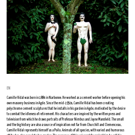
EN
Camille Vidal was born in 1884 in Narbonne. He worked as a cement worker before opening his
own masonry business in Agde. Since the mid-1950s, Camille Vidal has been creating
polychrome cement sculptures that he installs in his garden in Agde, motivated by the desire
to combat the idleness of retirement. His characters are inspired by the written press and
television from which he draws portraits of Professor Nimbus and Jayne Mansfield. The small
and the big history are also a source of inspiration: not far from Churchill and Clemenceau,
Camille Vidal represents himself as a Poilu. Animals of all species, with varied and humorous