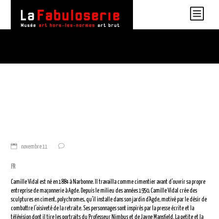
novembre 11
FR
Camille Vidal est né en 1884 à Narbonne. Il travailla comme cimentier avant d’ouvrir sa propre
entreprise de maçonnerie à Agde. Depuis le milieu des années 1950, Camille Vidal crée des
sculptures en ciment, polychromes, qu’il installe dans son jardin d’Agde, motivé par le désir de
combattre l’oisiveté de la retraite. Ses personnages sont inspirés par la presse écrite et la
télévision dont il tire les portraits du Professeur Nimbus et de Jayne Mansfield. La petite et la